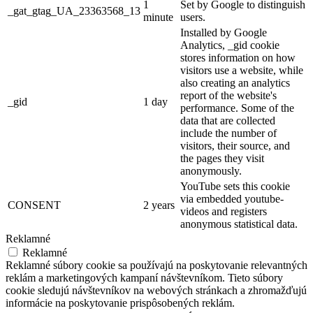
1
Set by Google to distinguish
_gat_gtag_UA_23363568_13
minute
users.
Installed by Google
Analytics, _gid cookie
stores information on how
visitors use a website, while
also creating an analytics
report of the website's
_gid
1 day
performance. Some of the
data that are collected
include the number of
visitors, their source, and
the pages they visit
anonymously.
YouTube sets this cookie
via embedded youtube-
CONSENT
2 years
videos and registers
anonymous statistical data.
Reklamné
Reklamné
Reklamné súbory cookie sa používajú na poskytovanie relevantných
reklám a marketingových kampaní návštevníkom. Tieto súbory
cookie sledujú návštevníkov na webových stránkach a zhromažďujú
informácie na poskytovanie prispôsobených reklám.