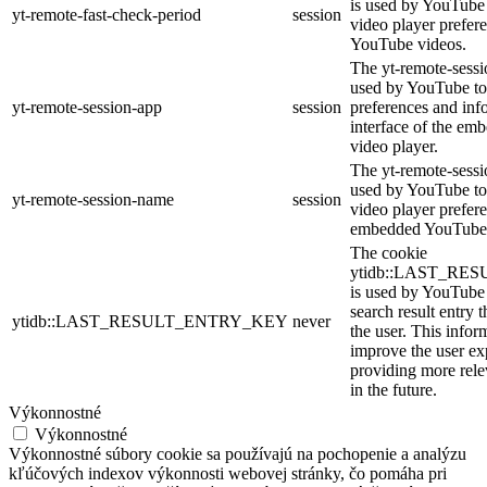
is used by YouTube t
yt-remote-fast-check-period
session
video player prefer
YouTube videos.
The yt-remote-sessi
used by YouTube to 
yt-remote-session-app
session
preferences and inf
interface of the e
video player.
The yt-remote-sessi
used by YouTube to 
yt-remote-session-name
session
video player prefer
embedded YouTube 
The cookie
ytidb::LAST_R
is used by YouTube t
search result entry 
ytidb::LAST_RESULT_ENTRY_KEY
never
the user. This infor
improve the user ex
providing more relev
in the future.
Výkonnostné
Výkonnostné
Výkonnostné súbory cookie sa používajú na pochopenie a analýzu
kľúčových indexov výkonnosti webovej stránky, čo pomáha pri