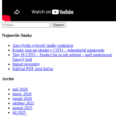
Search
Najnovšie články
Ako rýchlo vytvoriť riadky realizácie
Koniec pop-up oknám v CITO – jednoduché nastavenie
Tipy IS CITO – Dodací list za pár sekúnd – stačí naskenovať
čiarový kód
Import inventúry
Náhľad PDF pred tlačou
Archív
máj 2026
marec 2026
január 2026
október 2025
august 2025
júl 2025