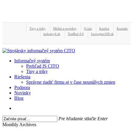
Skip
to
Close
main
Menu
content
Tipy a triky
Médiá a projekty
O nás
Kariéra
Kontakt
industry4.sk
TestBed 4.0
Inovujteo106.sk
search
Menu
Informačný systém
Prehľad IS CITO
Tipy a triky
Riešenia
Správne riadiť firmu aj v čase neustálych zmien
Podpora
Novinky
Blog
search
Pre hľadanie stlačte Enter
Close
Monthly Archives
Search