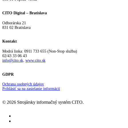
CITO Digital – Bratislava
Odborárska 21
831 02 Bratislava
Kontakt
Modrá linka: 0911 733 655 (Non-Stop služba)
02/43 33 06 43
info@cito.sk,
www.cito.sk
GDPR
Ochrana osobných údajov
Prihlásiť sa na zasielanie informácií
© 2026 Strojársky informačný systém CITO.
facebook
youtube