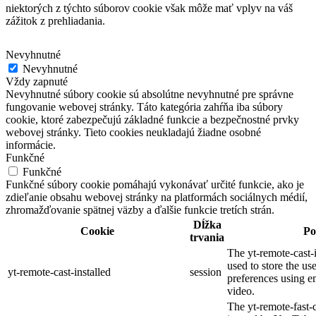
niektorých z týchto súborov cookie však môže mať vplyv na váš
zážitok z prehliadania.
Nevyhnutné
Nevyhnutné
Vždy zapnuté
Nevyhnutné súbory cookie sú absolútne nevyhnutné pre správne
fungovanie webovej stránky. Táto kategória zahŕňa iba súbory
cookie, ktoré zabezpečujú základné funkcie a bezpečnostné prvky
webovej stránky. Tieto cookies neukladajú žiadne osobné
informácie.
Funkčné
Funkčné
Funkčné súbory cookie pomáhajú vykonávať určité funkcie, ako je
zdieľanie obsahu webovej stránky na platformách sociálnych médií,
zhromažďovanie spätnej väzby a ďalšie funkcie tretích strán.
Dĺžka
Cookie
Po
trvania
The yt-remote-cast-i
used to store the us
yt-remote-cast-installed
session
preferences using
video.
The yt-remote-fast-