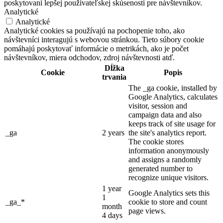
poskytovaní lepšej používateľskej skúsenosti pre návštevníkov.
Analytické
Analytické
Analytické cookies sa používajú na pochopenie toho, ako
návštevníci interagujú s webovou stránkou. Tieto súbory cookie
pomáhajú poskytovať informácie o metrikách, ako je počet
návštevníkov, miera odchodov, zdroj návštevnosti atď.
Dĺžka
Cookie
Popis
trvania
The _ga cookie, installed by
Google Analytics, calculates
visitor, session and
campaign data and also
keeps track of site usage for
_ga
2 years
the site's analytics report.
The cookie stores
information anonymously
and assigns a randomly
generated number to
recognize unique visitors.
1 year
Google Analytics sets this
1
_ga_*
cookie to store and count
month
page views.
4 days