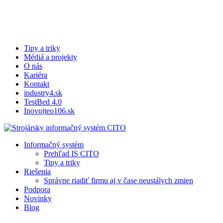
Skip
to
main
content
Tipy a triky
Médiá a projekty
O nás
Kariéra
Kontakt
industry4.sk
TestBed 4.0
Inovujteo106.sk
search
Menu
Informačný systém
Prehľad IS CITO
Tipy a triky
Riešenia
Správne riadiť firmu aj v čase neustálych zmien
Podpora
Novinky
Blog