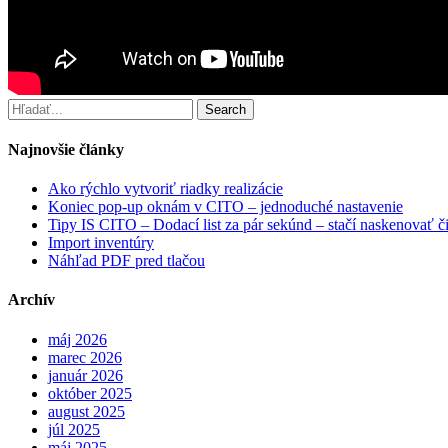
Search
Najnovšie články
Ako rýchlo vytvoriť riadky realizácie
Koniec pop-up oknám v CITO – jednoduché nastavenie
Tipy IS CITO – Dodací list za pár sekúnd – stačí naskenovať č
Import inventúry
Náhľad PDF pred tlačou
Archív
máj 2026
marec 2026
január 2026
október 2025
august 2025
júl 2025
máj 2025