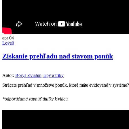
apr
04
Love
0
Získanie prehľadu nad stavom ponúk
Autor:
Borys Zviahin
Tipy a triky
Strácate prehľad v množstve ponúk, ktoré máte evidované v systéme?
*odporúčame zapnúť titulky k videu