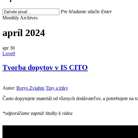
search
Pre hľadanie stlačte Enter
Close
Monthly Archives
Search
apríl 2024
apr
30
Love
0
Tvorba dopytov v IS CITO
Autor:
Borys Zviahin
Tipy a triky
Často dopytujete materiál od rôznych dodávateľov, a potrebujete na
*odporúčame zapnúť titulky k videu