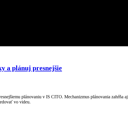
y a plánuj presnejšie
snejšiemu plánovaniu v IS CITO. Mechanizmus plánovania zahŕňa aj sl
ledovať vo videu.