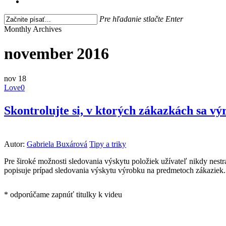
search
Pre hľadanie stlačte Enter
Close
Monthly Archives
Search
november 2016
nov
18
Love
0
Skontrolujte si, v ktorých zákazkách sa v
Autor:
Gabriela Buxárová
Tipy a triky
Pre široké možnosti sledovania výskytu položiek užívateľ nikdy nest
popisuje prípad sledovania výskytu výrobku na predmetoch zákaziek.
* odporúčame zapnúť titulky k videu