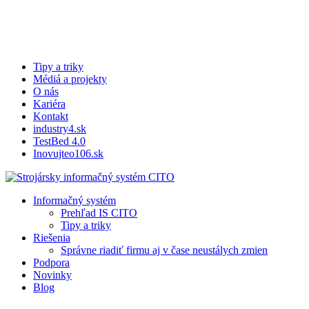
Skip
to
main
content
Tipy a triky
Médiá a projekty
O nás
Kariéra
Kontakt
industry4.sk
TestBed 4.0
Inovujteo106.sk
search
Menu
Informačný systém
Prehľad IS CITO
Tipy a triky
Riešenia
Správne riadiť firmu aj v čase neustálych zmien
Podpora
Novinky
Blog