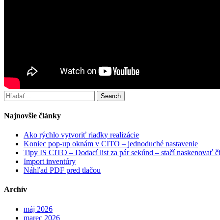
Search
Najnovšie články
Ako rýchlo vytvoriť riadky realizácie
Koniec pop-up oknám v CITO – jednoduché nastavenie
Tipy IS CITO – Dodací list za pár sekúnd – stačí naskenovať č
Import inventúry
Náhľad PDF pred tlačou
Archív
máj 2026
marec 2026