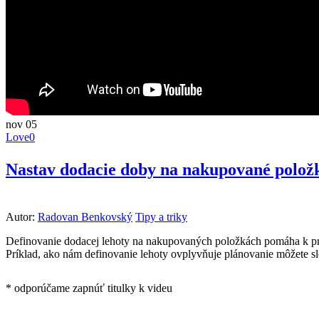
nov
05
Love
0
Nastav dodacie doby na nakupované položk
Autor:
Radovan Benkovský
Tipy a triky
Definovanie dodacej lehoty na nakupovaných položkách pomáha k pre
Príklad, ako nám definovanie lehoty ovplyvňuje plánovanie môžete s
* odporúčame zapnúť titulky k videu