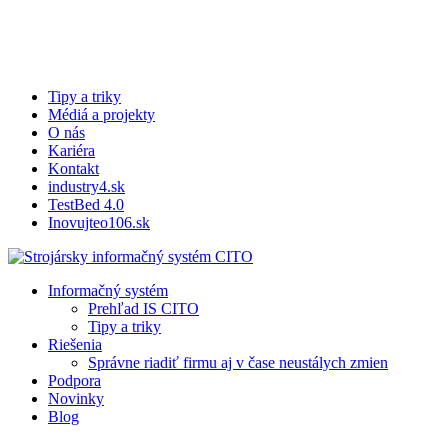
Skip
to
Close
main
Menu
content
Tipy a triky
Médiá a projekty
O nás
Kariéra
Kontakt
industry4.sk
TestBed 4.0
Inovujteo106.sk
search
Menu
Informačný systém
Prehľad IS CITO
Tipy a triky
Riešenia
Správne riadiť firmu aj v čase neustálych zmien
Podpora
Novinky
Blog