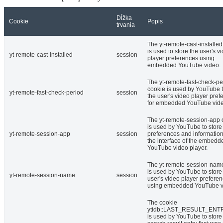
Dĺžka
Cookie
Popis
trvania
The yt-remote-cast-installed
is used to store the user's v
yt-remote-cast-installed
session
player preferences using
embedded YouTube video.
The yt-remote-fast-check-pe
cookie is used by YouTube t
yt-remote-fast-check-period
session
the user's video player pref
for embedded YouTube vide
The yt-remote-session-app 
is used by YouTube to store
yt-remote-session-app
session
preferences and informatio
the interface of the embedd
YouTube video player.
The yt-remote-session-nam
is used by YouTube to store
yt-remote-session-name
session
user's video player prefere
using embedded YouTube v
The cookie
ytidb::LAST_RESULT_EN
is used by YouTube to store 