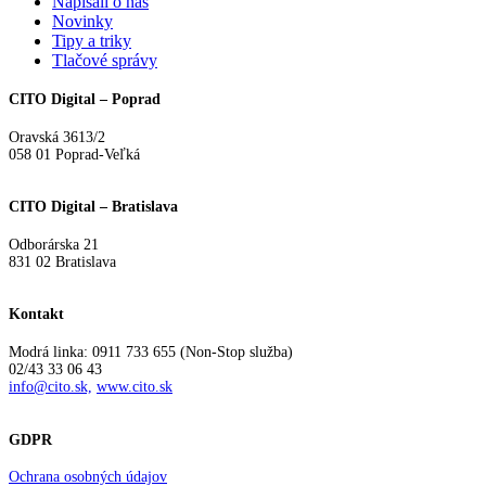
Napísali o nás
Novinky
Tipy a triky
Tlačové správy
CITO Digital – Poprad
Oravská 3613/2
058 01 Poprad-Veľká
CITO Digital – Bratislava
Odborárska 21
831 02 Bratislava
Kontakt
Modrá linka: 0911 733 655 (Non-Stop služba)
02/43 33 06 43
info@cito.sk,
www.cito.sk
GDPR
Ochrana osobných údajov