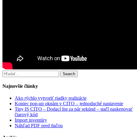
Search
Najnovšie články
Ako rýchlo vytvoriť riadky realizácie
Koniec pop-up oknám v CITO – jednoduché nastavenie
Tipy IS CITO – Dodací list za pár sekúnd – stačí naskenovať
čiarový kód
Import inventúry
Náhľad PDF pred tlačou