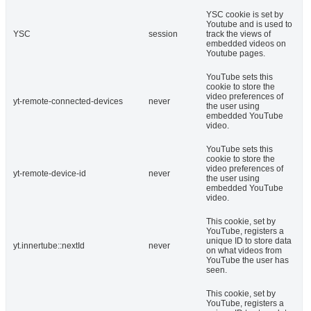
YSC cookie is set by
Youtube and is used to
YSC
session
track the views of
embedded videos on
Youtube pages.
YouTube sets this
cookie to store the
video preferences of
yt-remote-connected-devices
never
the user using
embedded YouTube
video.
YouTube sets this
cookie to store the
video preferences of
yt-remote-device-id
never
the user using
embedded YouTube
video.
This cookie, set by
YouTube, registers a
unique ID to store data
yt.innertube::nextId
never
on what videos from
YouTube the user has
seen.
This cookie, set by
YouTube, registers a