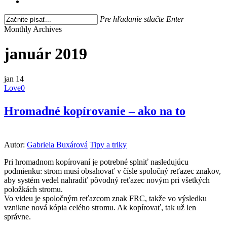
search
Pre hľadanie stlačte Enter
Close
Monthly Archives
Search
január 2019
jan
14
Love
0
Hromadné kopírovanie – ako na to
Autor:
Gabriela Buxárová
Tipy a triky
Pri hromadnom kopírovaní je potrebné splniť nasledujúcu
podmienku: strom musí obsahovať v čísle spoločný reťazec znakov,
aby systém vedel nahradiť pôvodný reťazec novým pri všetkých
položkách stromu.
Vo videu je spoločným reťazcom znak FRC, takže vo výsledku
vznikne nová kópia celého stromu. Ak kopírovať, tak už len
správne.