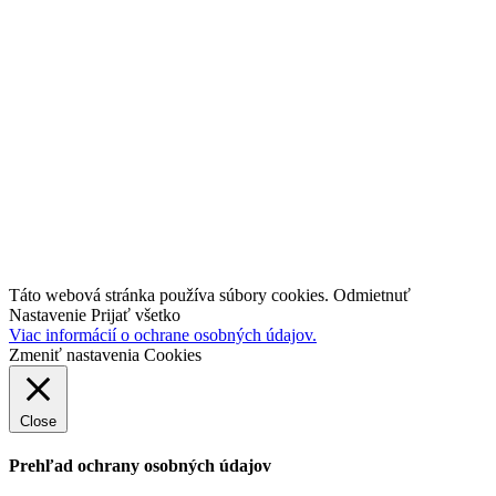
Tipy a triky
Médiá a projekty
O nás
Kariéra
Kontakt
industry4.sk
TestBed 4.0
Inovujteo106.sk
Táto webová stránka používa súbory cookies.
Odmietnuť
Nastavenie
Prijať všetko
Viac informácií o ochrane osobných údajov.
Zmeniť nastavenia Cookies
Close
Prehľad ochrany osobných údajov