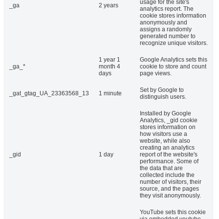
usage for the site's
_ga
2 years
analytics report. The
cookie stores information
anonymously and
assigns a randomly
generated number to
recognize unique visitors.
1 year 1
Google Analytics sets this
_ga_*
month 4
cookie to store and count
days
page views.
Set by Google to
_gat_gtag_UA_23363568_13
1 minute
distinguish users.
Installed by Google
Analytics, _gid cookie
stores information on
how visitors use a
website, while also
creating an analytics
_gid
1 day
report of the website's
performance. Some of
the data that are
collected include the
number of visitors, their
source, and the pages
they visit anonymously.
YouTube sets this cookie
via embedded youtube-