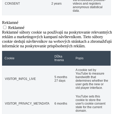
CONSENT
2 years
videos and registers
anonymous statistical
data.
Reklamné
Reklamné
Reklamné súbory cookie sa používajú na poskytovanie relevantných
reklám a marketingových kampaní návštevníkom. Tieto súbory
cookie sledujú návštevníkov na webových stránkach a zhromažďujú
informácie na poskytovanie prispôsobených reklám.
Dĺžka
Cookie
Popis
trvania
A cookie set by
YouTube to measure
5 months
bandwidth that
VISITOR_INFO1_LIVE
27 days
determines whether the
user gets the new or
old player interface.
YouTube sets this
cookie to store the
VISITOR_PRIVACY_METADATA
6 months
user's cookie consent
state for the current
domain.