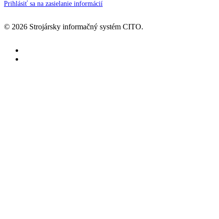
Prihlásiť sa na zasielanie informácií
© 2026 Strojársky informačný systém CITO.
facebook
youtube
Informačný systém
Prehľad IS CITO
Tipy a triky
Riešenia
Správne riadiť firmu aj v čase
neustálych zmien
Podpora
Novinky
Blog