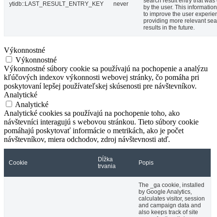
search result entry that was
ytidb::LAST_RESULT_ENTRY_KEY
never
by the user. This informatio
to improve the user experie
providing more relevant se
results in the future.
Výkonnostné
Výkonnostné
Výkonnostné súbory cookie sa používajú na pochopenie a analýzu
kľúčových indexov výkonnosti webovej stránky, čo pomáha pri
poskytovaní lepšej používateľskej skúsenosti pre návštevníkov.
Analytické
Analytické
Analytické cookies sa používajú na pochopenie toho, ako
návštevníci interagujú s webovou stránkou. Tieto súbory cookie
pomáhajú poskytovať informácie o metrikách, ako je počet
návštevníkov, miera odchodov, zdroj návštevnosti atď.
Dĺžka
Cookie
Popis
trvania
The _ga cookie, installed
by Google Analytics,
calculates visitor, session
and campaign data and
also keeps track of site