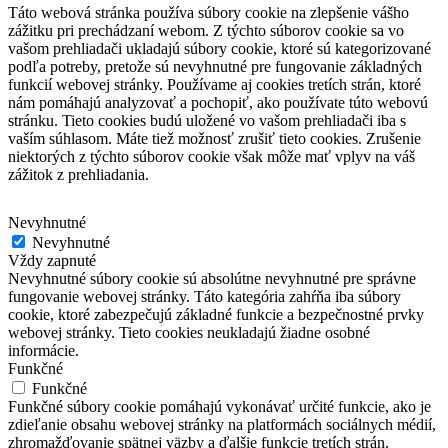
Táto webová stránka používa súbory cookie na zlepšenie vášho
zážitku pri prechádzaní webom.
Z týchto súborov cookie sa vo
vašom prehliadači ukladajú súbory cookie, ktoré sú kategorizované
podľa potreby, pretože sú nevyhnutné pre fungovanie základných
funkcií webovej stránky.
Používame aj cookies tretích strán, ktoré
nám pomáhajú analyzovať a pochopiť, ako používate túto webovú
stránku.
Tieto cookies budú uložené vo vašom prehliadači iba s
vaším súhlasom.
Máte tiež možnosť zrušiť tieto cookies.
Zrušenie
niektorých z týchto súborov cookie však môže mať vplyv na váš
zážitok z prehliadania.
Nevyhnutné
Nevyhnutné
Vždy zapnuté
Nevyhnutné súbory cookie sú absolútne nevyhnutné pre správne
fungovanie webovej stránky. Táto kategória zahŕňa iba súbory
cookie, ktoré zabezpečujú základné funkcie a bezpečnostné prvky
webovej stránky. Tieto cookies neukladajú žiadne osobné
informácie.
Funkčné
Funkčné
Funkčné súbory cookie pomáhajú vykonávať určité funkcie, ako je
zdieľanie obsahu webovej stránky na platformách sociálnych médií,
zhromažďovanie spätnej väzby a ďalšie funkcie tretích strán.