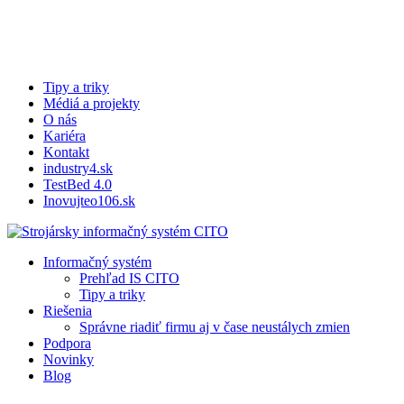
Skip
to
main
content
Tipy a triky
Médiá a projekty
O nás
Kariéra
Kontakt
industry4.sk
TestBed 4.0
Inovujteo106.sk
search
Menu
Informačný systém
Prehľad IS CITO
Tipy a triky
Riešenia
Správne riadiť firmu aj v čase neustálych zmien
Podpora
Novinky
Blog