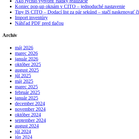
Ako rýchlo vytvoriť riadky realizácie
Koniec pop-up oknám v CITO – jednoduché nastavenie
Tipy IS CITO – Dodací list za pár sekúnd – stačí naskenovať č
Import inventúry
Náhľad PDF pred tlačou
Archív
máj 2026
marec 2026
január 2026
október 2025
august 2025
júl 2025
máj 2025
marec 2025
február 2025
január 2025
december 2024
november 2024
október 2024
september 2024
august 2024
júl 2024
jún 2024