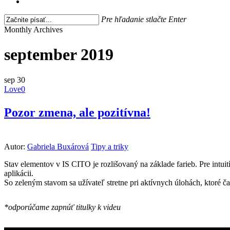
search
Pre hľadanie stlačte Enter
Close
Monthly Archives
Search
september 2019
sep
30
Love
0
Pozor zmena, ale pozitívna!
Autor:
Gabriela Buxárová
Tipy a triky
Stav elementov v IS CITO je rozlišovaný na základe farieb. Pre intuit
aplikácii.
So zeleným stavom sa užívateľ stretne pri aktívnych úlohách, ktoré č
*odporúčame zapnúť titulky k videu