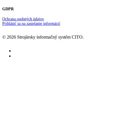
GDPR
Ochrana osobných údajov
Prihlásiť sa na zasielanie informácií
© 2026 Strojársky informačný systém CITO.
facebook
youtube
Informačný systém
Prehľad IS CITO
Tipy a triky
Riešenia
Správne riadiť firmu aj v čase
neustálych zmien
Podpora