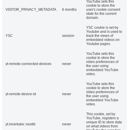
YouTube sets this
cookie to store the
VISITOR_PRIVACY_METADATA
6 months
user's cookie consent
state for the current
domain.
YSC cookie is set by
Youtube and is used to
YSC
session
track the views of
embedded videos on
Youtube pages.
YouTube sets this
cookie to store the
video preferences of
yt-remote-connected-devices
never
the user using
embedded YouTube
video.
YouTube sets this
cookie to store the
video preferences of
yt-remote-device-id
never
the user using
embedded YouTube
video.
This cookie, set by
YouTube, registers a
unique ID to store data
yt.innertube::nextId
never
on what videos from