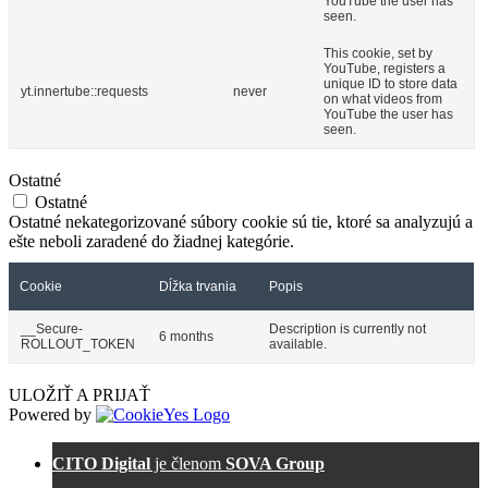
YouTube the user has
seen.
This cookie, set by
YouTube, registers a
unique ID to store data
yt.innertube::requests
never
on what videos from
YouTube the user has
seen.
Ostatné
Ostatné
Ostatné nekategorizované súbory cookie sú tie, ktoré sa analyzujú a
ešte neboli zaradené do žiadnej kategórie.
Cookie
Dĺžka trvania
Popis
__Secure-
Description is currently not
6 months
ROLLOUT_TOKEN
available.
ULOŽIŤ A PRIJAŤ
Powered by
CITO Digital
je členom
SOVA Group