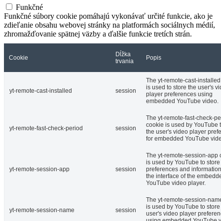
Funkčné
Funkčné súbory cookie pomáhajú vykonávať určité funkcie, ako je
zdieľanie obsahu webovej stránky na platformách sociálnych médií,
zhromažďovanie spätnej väzby a ďalšie funkcie tretích strán.
Dĺžka
Cookie
Popis
trvania
The yt-remote-cast-installed
is used to store the user's v
yt-remote-cast-installed
session
player preferences using
embedded YouTube video.
The yt-remote-fast-check-pe
cookie is used by YouTube t
yt-remote-fast-check-period
session
the user's video player pref
for embedded YouTube vide
The yt-remote-session-app 
is used by YouTube to store
yt-remote-session-app
session
preferences and informatio
the interface of the embedd
YouTube video player.
The yt-remote-session-nam
is used by YouTube to store
yt-remote-session-name
session
user's video player prefere
using embedded YouTube v