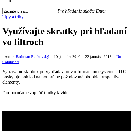
search
Pre hľadanie stlačte Enter
Close
Tipy a triky
Search
Využívajte skratky pri hľadaní
vo filtroch
Autor:
Radovan Benkovský
10. januára 2016
22 januára, 2018
No
Comments
Využívanie skratiek pri vyhľadávaní v informačnom systéme CITO
poskytuje pohľad na konkrétne požadované obdobie, respektíve
elementy.
*
odporúčame zapnúť titulky k videu