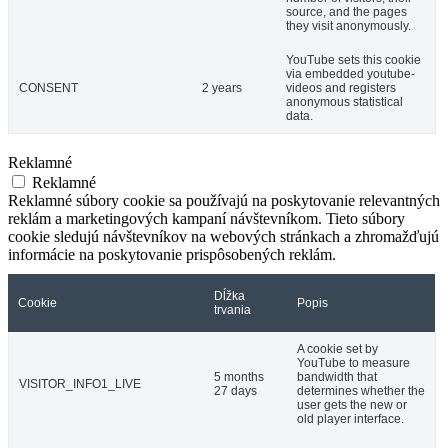
source, and the pages
they visit anonymously.
YouTube sets this cookie
via embedded youtube-
CONSENT
2 years
videos and registers
anonymous statistical
data.
Reklamné
Reklamné
Reklamné súbory cookie sa používajú na poskytovanie relevantných
reklám a marketingových kampaní návštevníkom. Tieto súbory
cookie sledujú návštevníkov na webových stránkach a zhromažďujú
informácie na poskytovanie prispôsobených reklám.
Dĺžka
Cookie
Popis
trvania
A cookie set by
YouTube to measure
5 months
bandwidth that
VISITOR_INFO1_LIVE
27 days
determines whether the
user gets the new or
old player interface.