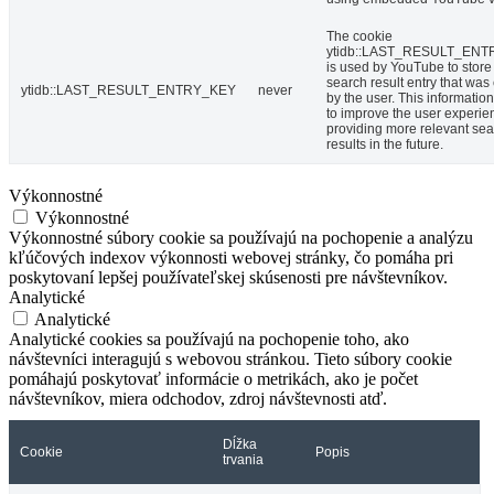
The cookie
ytidb::LAST_RESULT_EN
is used by YouTube to store 
search result entry that was
ytidb::LAST_RESULT_ENTRY_KEY
never
by the user. This informatio
to improve the user experie
providing more relevant se
results in the future.
Výkonnostné
Výkonnostné
Výkonnostné súbory cookie sa používajú na pochopenie a analýzu
kľúčových indexov výkonnosti webovej stránky, čo pomáha pri
poskytovaní lepšej používateľskej skúsenosti pre návštevníkov.
Analytické
Analytické
Analytické cookies sa používajú na pochopenie toho, ako
návštevníci interagujú s webovou stránkou. Tieto súbory cookie
pomáhajú poskytovať informácie o metrikách, ako je počet
návštevníkov, miera odchodov, zdroj návštevnosti atď.
Dĺžka
Cookie
Popis
trvania