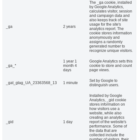
The _ga cookie, installed
by Google Analytics,
calculates visitor, session
and campaign data and
also keeps track of site
usage for the site's
_ga
2 years
analytics report. The
cookie stores information
anonymously and
assigns a randomly
generated number to
recognize unique visitors.
1 year 1
Google Analytics sets this
_ga_*
month 4
cookie to store and count
days
page views.
Set by Google to
_gat_gtag_UA_23363568_13
1 minute
distinguish users.
Installed by Google
Analytics, _gid cookie
stores information on
how visitors use a
website, while also
creating an analytics
_gid
1 day
report of the website's
performance. Some of
the data that are
collected include the
number of visitors, their