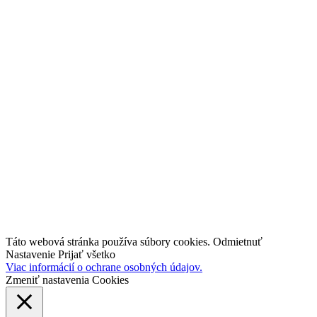
Novinky
Blog
Tipy a triky
Médiá a projekty
O nás
Kariéra
Kontakt
industry4.sk
TestBed 4.0
Inovujteo106.sk
Táto webová stránka používa súbory cookies.
Odmietnuť
Nastavenie
Prijať všetko
Viac informácií o ochrane osobných údajov.
Zmeniť nastavenia Cookies