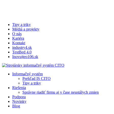
Skip
to
Close
main
Menu
content
Tipy a triky
Médiá a projekty
O nás
Kariéra
Kontakt
industry4.sk
TestBed 4.0
Inovujteo106.sk
search
Menu
Informačný systém
Prehľad IS CITO
Tipy a triky
Riešenia
Správne riadiť firmu aj v čase neustálych zmien
Podpora
Novinky
Blog