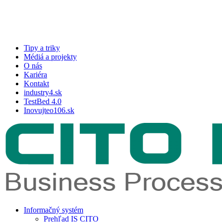
Skip
to
Close
main
Menu
content
Tipy a triky
Médiá a projekty
O nás
Kariéra
Kontakt
industry4.sk
TestBed 4.0
Inovujteo106.sk
search
Menu
Informačný systém
Prehľad IS CITO