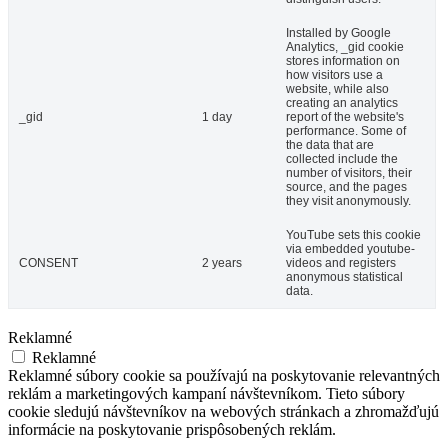
Installed by Google
Analytics, _gid cookie
stores information on
how visitors use a
website, while also
creating an analytics
_gid
1 day
report of the website's
performance. Some of
the data that are
collected include the
number of visitors, their
source, and the pages
they visit anonymously.
YouTube sets this cookie
via embedded youtube-
CONSENT
2 years
videos and registers
anonymous statistical
data.
Reklamné
Reklamné
Reklamné súbory cookie sa používajú na poskytovanie relevantných
reklám a marketingových kampaní návštevníkom. Tieto súbory
cookie sledujú návštevníkov na webových stránkach a zhromažďujú
informácie na poskytovanie prispôsobených reklám.