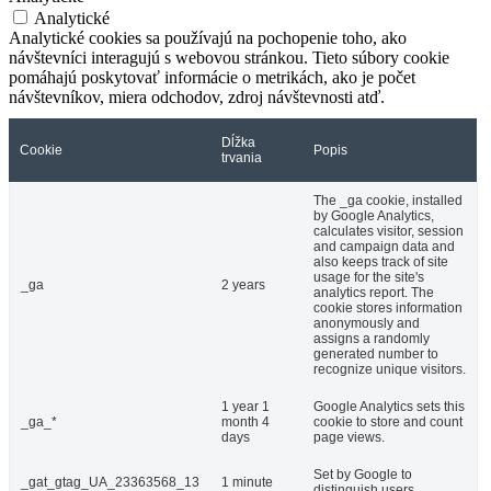
Analytické
Analytické cookies sa používajú na pochopenie toho, ako
návštevníci interagujú s webovou stránkou. Tieto súbory cookie
pomáhajú poskytovať informácie o metrikách, ako je počet
návštevníkov, miera odchodov, zdroj návštevnosti atď.
Dĺžka
Cookie
Popis
trvania
The _ga cookie, installed
by Google Analytics,
calculates visitor, session
and campaign data and
also keeps track of site
usage for the site's
_ga
2 years
analytics report. The
cookie stores information
anonymously and
assigns a randomly
generated number to
recognize unique visitors.
1 year 1
Google Analytics sets this
_ga_*
month 4
cookie to store and count
days
page views.
Set by Google to
_gat_gtag_UA_23363568_13
1 minute
distinguish users.