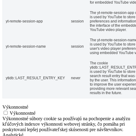
for embedded YouTube vide
The yt-remote-session-app 
is used by YouTube to store
yt-remote-session-app
session
preferences and informatio
the interface of the embedd
YouTube video player.
The yt-remote-session-nam
is used by YouTube to store
yt-remote-session-name
session
user's video player prefere
using embedded YouTube v
The cookie
ytidb::LAST_RESULT_EN
is used by YouTube to store 
search result entry that was
ytidb::LAST_RESULT_ENTRY_KEY
never
by the user. This informatio
to improve the user experie
providing more relevant se
results in the future.
Výkonnostné
Výkonnostné
Výkonnostné súbory cookie sa používajú na pochopenie a analýzu
kľúčových indexov výkonnosti webovej stránky, čo pomáha pri
poskytovaní lepšej používateľskej skúsenosti pre návštevníkov.
Analytické