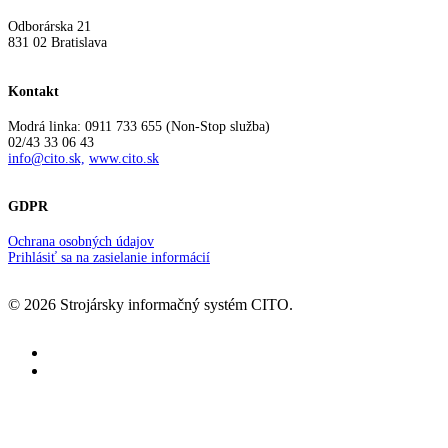
Odborárska 21
831 02 Bratislava
Kontakt
Modrá linka: 0911 733 655 (Non-Stop služba)
02/43 33 06 43
info@cito.sk,
www.cito.sk
GDPR
Ochrana osobných údajov
Prihlásiť sa na zasielanie informácií
© 2026 Strojársky informačný systém CITO.
facebook
youtube
Informačný systém