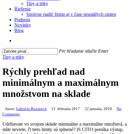
Tipy a triky
Riešenia
Správne riadiť firmu aj v čase neustálych zmien
Podpora
Novinky
Blog
search
Pre hľadanie stlačte Enter
Close
Tipy a triky
Search
Rýchly prehľad nad
minimálnym a maximálnym
množstvom na sklade
Autor:
Gabriela Buxárová
21. februára 2017
22 januára, 2018
No
Comments
Udržiavate vo svojom sklade minimálne a maximálne množstvá, a
stále neviete, či tieto limity sú splnené? IS CITO ponúka výstup,