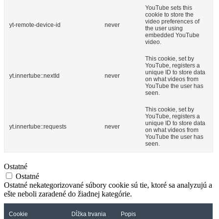
YouTube sets this
cookie to store the
video preferences of
yt-remote-device-id
never
the user using
embedded YouTube
video.
This cookie, set by
YouTube, registers a
unique ID to store data
yt.innertube::nextId
never
on what videos from
YouTube the user has
seen.
This cookie, set by
YouTube, registers a
unique ID to store data
yt.innertube::requests
never
on what videos from
YouTube the user has
seen.
Ostatné
Ostatné
Ostatné nekategorizované súbory cookie sú tie, ktoré sa analyzujú a
ešte neboli zaradené do žiadnej kategórie.
Cookie
Dĺžka trvania
Popis