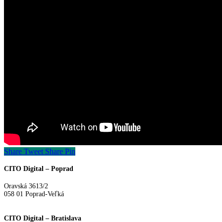
Share
Tweet
Share
Pin
CITO Digital – Poprad
Oravská 3613/2
058 01 Poprad-Veľká
CITO Digital – Bratislava