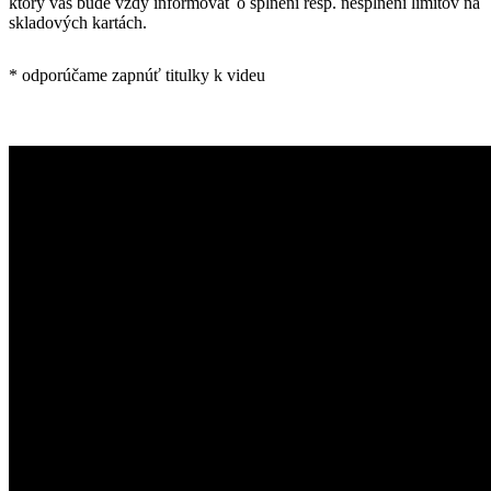
ktorý vás bude vždy informovať o splnení resp. nesplnení limitov na
skladových kartách.
* odporúčame zapnúť titulky k videu