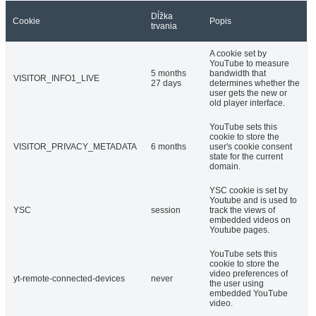
Dĺžka
Cookie
Popis
trvania
A cookie set by
YouTube to measure
5 months
bandwidth that
VISITOR_INFO1_LIVE
27 days
determines whether the
user gets the new or
old player interface.
YouTube sets this
cookie to store the
VISITOR_PRIVACY_METADATA
6 months
user's cookie consent
state for the current
domain.
YSC cookie is set by
Youtube and is used to
YSC
session
track the views of
embedded videos on
Youtube pages.
YouTube sets this
cookie to store the
video preferences of
yt-remote-connected-devices
never
the user using
embedded YouTube
video.