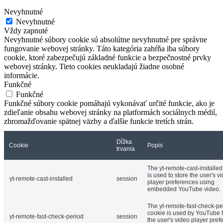
Nevyhnutné
Nevyhnutné
Vždy zapnuté
Nevyhnutné súbory cookie sú absolútne nevyhnutné pre správne
fungovanie webovej stránky. Táto kategória zahŕňa iba súbory
cookie, ktoré zabezpečujú základné funkcie a bezpečnostné prvky
webovej stránky. Tieto cookies neukladajú žiadne osobné
informácie.
Funkčné
Funkčné
Funkčné súbory cookie pomáhajú vykonávať určité funkcie, ako je
zdieľanie obsahu webovej stránky na platformách sociálnych médií,
zhromažďovanie spätnej väzby a ďalšie funkcie tretích strán.
Dĺžka
Cookie
Popis
trvania
The yt-remote-cast-installed
is used to store the user's v
yt-remote-cast-installed
session
player preferences using
embedded YouTube video.
The yt-remote-fast-check-pe
cookie is used by YouTube t
yt-remote-fast-check-period
session
the user's video player pref