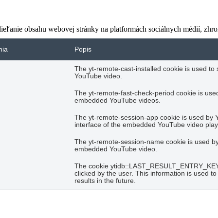
eľanie obsahu webovej stránky na platformách sociálnych médií, zhroma
nia
Popis
The yt-remote-cast-installed cookie is used t
YouTube video.
The yt-remote-fast-check-period cookie is used
embedded YouTube videos.
The yt-remote-session-app cookie is used by 
interface of the embedded YouTube video play
The yt-remote-session-name cookie is used by 
embedded YouTube video.
The cookie ytidb::LAST_RESULT_ENTRY_KEY is 
clicked by the user. This information is used 
results in the future.