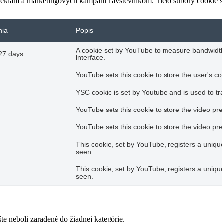
 reklám a marketingových kampaní návštevníkom. Tieto súbory cookie
nia
Popis
A cookie set by YouTube to measure bandwidth
27 days
interface.
YouTube sets this cookie to store the user's co
YSC cookie is set by Youtube and is used to 
YouTube sets this cookie to store the video p
YouTube sets this cookie to store the video p
This cookie, set by YouTube, registers a uniq
seen.
This cookie, set by YouTube, registers a uniq
seen.
šte neboli zaradené do žiadnej kategórie.