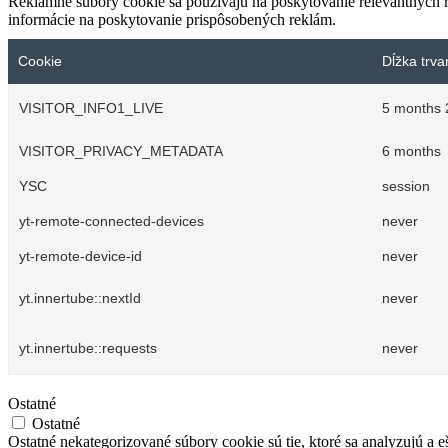
Reklamné súbory cookie sa používajú na poskytovanie relevantných
informácie na poskytovanie prispôsobených reklám.
Cookie
Dĺžka trva
VISITOR_INFO1_LIVE
5 months 
VISITOR_PRIVACY_METADATA
6 months
YSC
session
yt-remote-connected-devices
never
yt-remote-device-id
never
yt.innertube::nextId
never
yt.innertube::requests
never
Ostatné
Ostatné
Ostatné nekategorizované súbory cookie sú tie, ktoré sa analyzujú a e