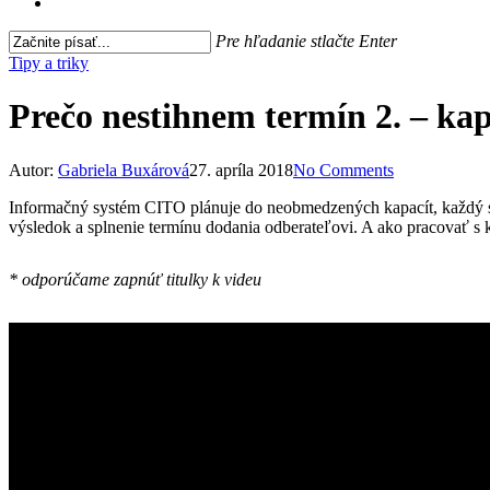
search
Pre hľadanie stlačte Enter
Close
Tipy a triky
Search
Prečo nestihnem termín 2. – kap
Autor:
Gabriela Buxárová
27. apríla 2018
No Comments
Informačný systém CITO plánuje do neobmedzených kapacít, každý str
výsledok a splnenie termínu dodania odberateľovi. A ako pracovať s 
* odporúčame zapnúť titulky k videu