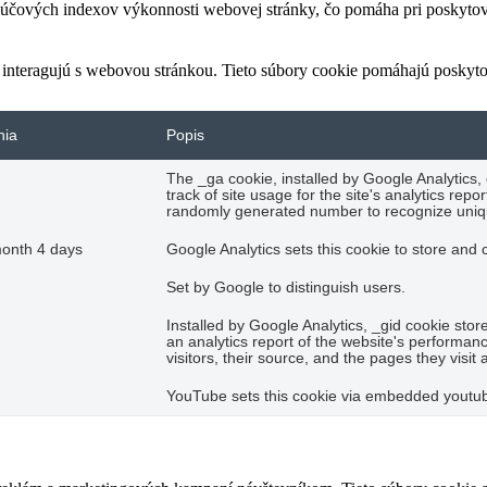
čových indexov výkonnosti webovej stránky, čo pomáha pri poskytovan
 interagujú s webovou stránkou. Tieto súbory cookie pomáhajú poskyto
nia
Popis
The _ga cookie, installed by Google Analytics,
track of site usage for the site's analytics re
randomly generated number to recognize uniqu
month 4 days
Google Analytics sets this cookie to store and
Set by Google to distinguish users.
Installed by Google Analytics, _gid cookie stor
an analytics report of the website's performan
visitors, their source, and the pages they visi
YouTube sets this cookie via embedded youtube