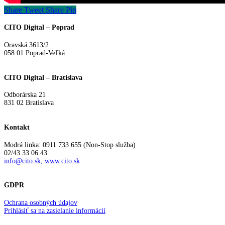
Share
Tweet
Share
Pin
CITO Digital – Poprad
Oravská 3613/2
058 01 Poprad-Veľká
CITO Digital – Bratislava
Odborárska 21
831 02 Bratislava
Kontakt
Modrá linka: 0911 733 655 (Non-Stop služba)
02/43 33 06 43
info@cito.sk,
www.cito.sk
GDPR
Ochrana osobných údajov
Prihlásiť sa na zasielanie informácií