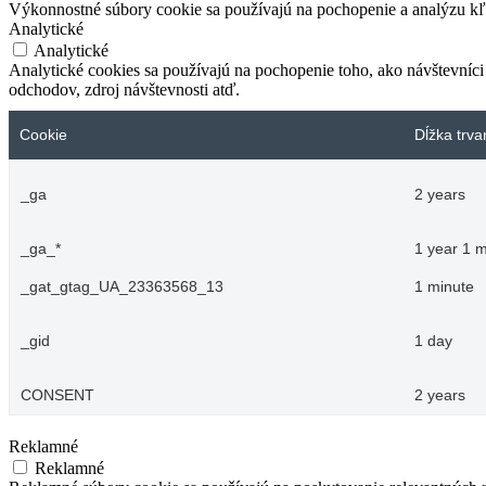
Výkonnostné súbory cookie sa používajú na pochopenie a analýzu kľú
Analytické
Analytické
Analytické cookies sa používajú na pochopenie toho, ako návštevníci
odchodov, zdroj návštevnosti atď.
Cookie
Dĺžka trva
_ga
2 years
_ga_*
1 year 1 
_gat_gtag_UA_23363568_13
1 minute
_gid
1 day
CONSENT
2 years
Reklamné
Reklamné