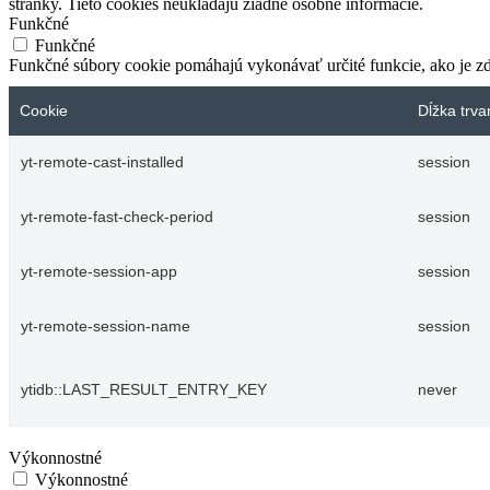
stránky. Tieto cookies neukladajú žiadne osobné informácie.
Funkčné
Funkčné
Funkčné súbory cookie pomáhajú vykonávať určité funkcie, ako je zdi
Cookie
Dĺžka trva
yt-remote-cast-installed
session
yt-remote-fast-check-period
session
yt-remote-session-app
session
yt-remote-session-name
session
ytidb::LAST_RESULT_ENTRY_KEY
never
Výkonnostné
Výkonnostné