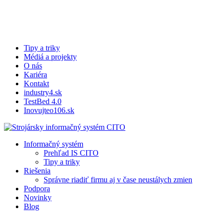
Skip
to
main
content
Tipy a triky
Médiá a projekty
O nás
Kariéra
Kontakt
industry4.sk
TestBed 4.0
Inovujteo106.sk
search
Menu
Informačný systém
Prehľad IS CITO
Tipy a triky
Riešenia
Správne riadiť firmu aj v čase neustálych zmien
Podpora
Novinky
Blog