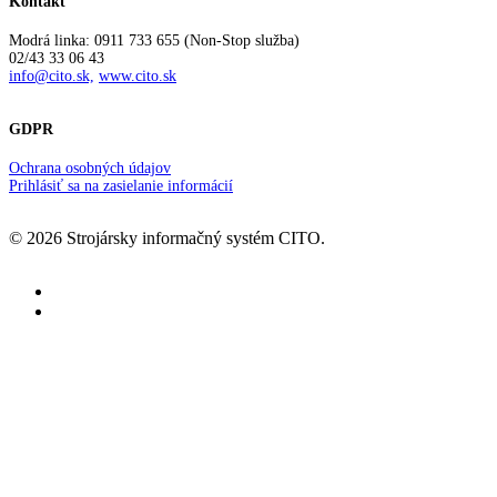
Kontakt
Modrá linka: 0911 733 655 (Non-Stop služba)
02/43 33 06 43
info@cito.sk,
www.cito.sk
GDPR
Ochrana osobných údajov
Prihlásiť sa na zasielanie informácií
© 2026 Strojársky informačný systém CITO.
facebook
youtube
Informačný systém
Prehľad IS CITO
Tipy a triky
Riešenia