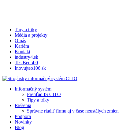
Skip
to
Close
main
Menu
content
Tipy a triky
Médiá a projekty
O nás
Kariéra
Kontakt
industry4.sk
TestBed 4.0
Inovujteo106.sk
search
Menu
Informačný systém
Prehľad IS CITO
Tipy a triky
Riešenia
Správne riadiť firmu aj v čase neustálych zmien
Podpora
Novinky
Blog