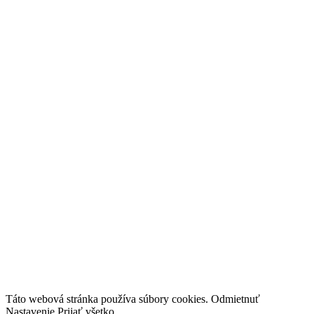
Správne riadiť firmu aj v čase
neustálych zmien
Podpora
Novinky
Blog
Tipy a triky
Médiá a projekty
O nás
Kariéra
Kontakt
industry4.sk
TestBed 4.0
Inovujteo106.sk
Táto webová stránka používa súbory cookies.
Odmietnuť
Nastavenie
Prijať všetko