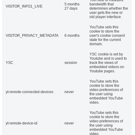
YouTube to measure
5 months
bandwidth that
VISITOR_INFO1_LIVE
27 days
determines whether the
user gets the new or
old player interface.
YouTube sets this
cookie to store the
VISITOR_PRIVACY_METADATA
6 months
user's cookie consent
state for the current
domain.
YSC cookie is set by
Youtube and is used to
YSC
session
track the views of
embedded videos on
Youtube pages.
YouTube sets this
cookie to store the
video preferences of
yt-remote-connected-devices
never
the user using
embedded YouTube
video.
YouTube sets this
cookie to store the
video preferences of
yt-remote-device-id
never
the user using
embedded YouTube
video.