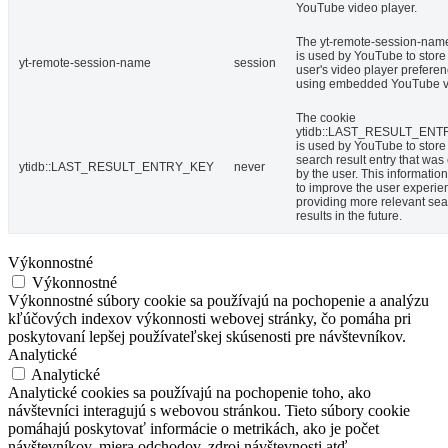
YouTube video player.
The yt-remote-session-nam
is used by YouTube to store
yt-remote-session-name
session
user's video player prefere
using embedded YouTube v
The cookie
ytidb::LAST_RESULT_EN
is used by YouTube to store 
search result entry that was
ytidb::LAST_RESULT_ENTRY_KEY
never
by the user. This informatio
to improve the user experie
providing more relevant se
results in the future.
Výkonnostné
Výkonnostné
Výkonnostné súbory cookie sa používajú na pochopenie a analýzu
kľúčových indexov výkonnosti webovej stránky, čo pomáha pri
poskytovaní lepšej používateľskej skúsenosti pre návštevníkov.
Analytické
Analytické
Analytické cookies sa používajú na pochopenie toho, ako
návštevníci interagujú s webovou stránkou. Tieto súbory cookie
pomáhajú poskytovať informácie o metrikách, ako je počet
návštevníkov, miera odchodov, zdroj návštevnosti atď.