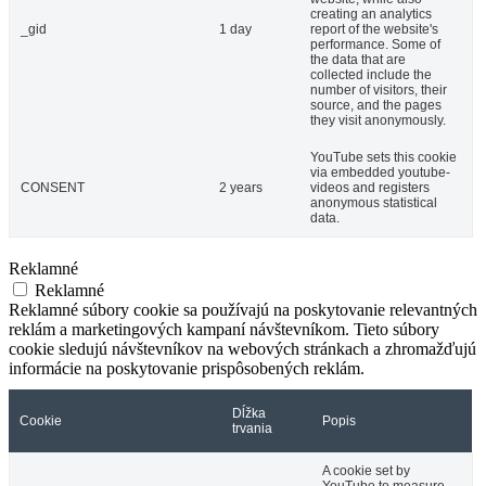
creating an analytics
_gid
1 day
report of the website's
performance. Some of
the data that are
collected include the
number of visitors, their
source, and the pages
they visit anonymously.
YouTube sets this cookie
via embedded youtube-
CONSENT
2 years
videos and registers
anonymous statistical
data.
Reklamné
Reklamné
Reklamné súbory cookie sa používajú na poskytovanie relevantných
reklám a marketingových kampaní návštevníkom. Tieto súbory
cookie sledujú návštevníkov na webových stránkach a zhromažďujú
informácie na poskytovanie prispôsobených reklám.
Dĺžka
Cookie
Popis
trvania
A cookie set by