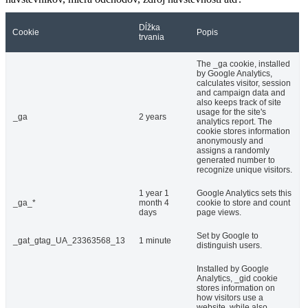
Dĺžka
Cookie
Popis
trvania
The _ga cookie, installed
by Google Analytics,
calculates visitor, session
and campaign data and
also keeps track of site
usage for the site's
_ga
2 years
analytics report. The
cookie stores information
anonymously and
assigns a randomly
generated number to
recognize unique visitors.
1 year 1
Google Analytics sets this
_ga_*
month 4
cookie to store and count
days
page views.
Set by Google to
_gat_gtag_UA_23363568_13
1 minute
distinguish users.
Installed by Google
Analytics, _gid cookie
stores information on
how visitors use a
website, while also