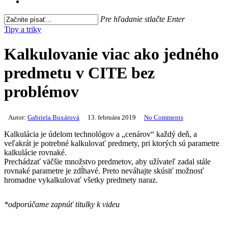
search
Pre hľadanie stlačte Enter
Close
Tipy a triky
Search
Kalkulovanie viac ako jedného
predmetu v CITE bez
problémov
Autor:
Gabriela Buxárová
13. februára 2019
No Comments
Kalkulácia je údelom technológov a „cenárov“ každý deň, a
veľakrát je potrebné kalkulovať predmety, pri ktorých sú parametre
kalkulácie rovnaké.
Prechádzať väčšie množstvo predmetov, aby užívateľ zadal stále
rovnaké parametre je zdĺhavé. Preto neváhajte skúsiť možnosť
hromadne vykalkulovať všetky predmety naraz.
*odporúčame zapnúť titulky k videu