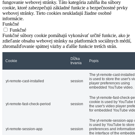
fungovanie webovej stránky. Táto kategória zahŕňa iba súbory
cookie, ktoré zabezpečujú základné funkcie a bezpečnostné prvky
webovej stránky. Tieto cookies neukladajú žiadne osobné
informácie.
Funkčné
Funkčné
Funkčné súbory cookie pomáhajú vykonávať určité funkcie, ako je
zdieľanie obsahu webovej stránky na platformách sociálnych médií,
zhromažďovanie spätnej väzby a ďalšie funkcie tretích strán.
Dĺžka
Cookie
Popis
trvania
The yt-remote-cast-installed
is used to store the user's v
yt-remote-cast-installed
session
player preferences using
embedded YouTube video.
The yt-remote-fast-check-pe
cookie is used by YouTube t
yt-remote-fast-check-period
session
the user's video player pref
for embedded YouTube vide
The yt-remote-session-app 
is used by YouTube to store
yt-remote-session-app
session
preferences and informatio
the interface of the embedd