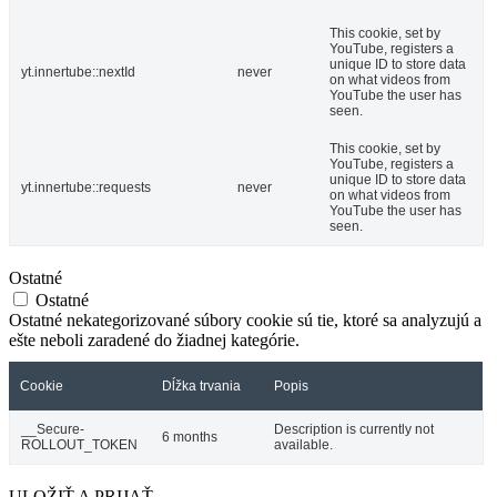
This cookie, set by
YouTube, registers a
unique ID to store data
yt.innertube::nextId
never
on what videos from
YouTube the user has
seen.
This cookie, set by
YouTube, registers a
unique ID to store data
yt.innertube::requests
never
on what videos from
YouTube the user has
seen.
Ostatné
Ostatné
Ostatné nekategorizované súbory cookie sú tie, ktoré sa analyzujú a
ešte neboli zaradené do žiadnej kategórie.
Cookie
Dĺžka trvania
Popis
__Secure-
Description is currently not
6 months
ROLLOUT_TOKEN
available.
ULOŽIŤ A PRIJAŤ