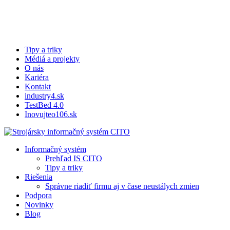
Skip
to
main
content
Tipy a triky
Médiá a projekty
O nás
Kariéra
Kontakt
industry4.sk
TestBed 4.0
Inovujteo106.sk
search
Menu
Informačný systém
Prehľad IS CITO
Tipy a triky
Riešenia
Správne riadiť firmu aj v čase neustálych zmien
Podpora
Novinky
Blog