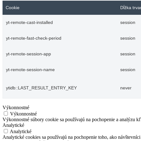
Cookie
Dĺžka trva
yt-remote-cast-installed
session
yt-remote-fast-check-period
session
yt-remote-session-app
session
yt-remote-session-name
session
ytidb::LAST_RESULT_ENTRY_KEY
never
Výkonnostné
Výkonnostné
Výkonnostné súbory cookie sa používajú na pochopenie a analýzu kľú
Analytické
Analytické
Analytické cookies sa používajú na pochopenie toho, ako návštevníci