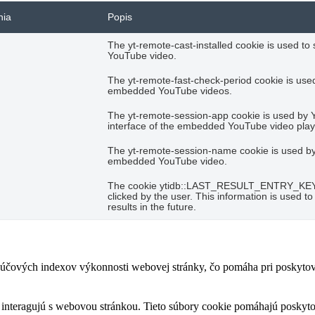
nia
Popis
The yt-remote-cast-installed cookie is used t
YouTube video.
The yt-remote-fast-check-period cookie is used
embedded YouTube videos.
The yt-remote-session-app cookie is used by 
interface of the embedded YouTube video play
The yt-remote-session-name cookie is used by 
embedded YouTube video.
The cookie ytidb::LAST_RESULT_ENTRY_KEY is 
clicked by the user. This information is used 
results in the future.
čových indexov výkonnosti webovej stránky, čo pomáha pri poskytovan
 interagujú s webovou stránkou. Tieto súbory cookie pomáhajú poskyto