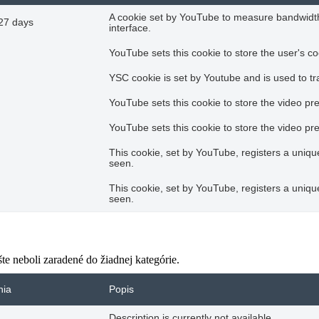
A cookie set by YouTube to measure bandwidth
27 days
interface.
YouTube sets this cookie to store the user's co
YSC cookie is set by Youtube and is used to 
YouTube sets this cookie to store the video p
YouTube sets this cookie to store the video p
This cookie, set by YouTube, registers a uniq
seen.
This cookie, set by YouTube, registers a uniq
seen.
šte neboli zaradené do žiadnej kategórie.
nia
Popis
Description is currently not available.