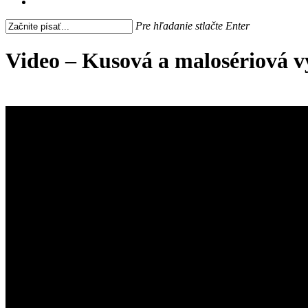
search
Pre hľadanie stlačte Enter
Close
Search
Video – Kusová a malosériová 