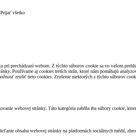
Prijať všetko
ku pri prechádzaní webom.
Z týchto súborov cookie sa vo vašom prehli
ránky.
Používame aj cookies tretích strán, ktoré nám pomáhajú analyzo
ožnosť zrušiť tieto cookies.
Zrušenie niektorých z týchto súborov cook
vanie webovej stránky. Táto kategória zahŕňa iba súbory cookie, kto
eľanie obsahu webovej stránky na platformách sociálnych médií, zhroma