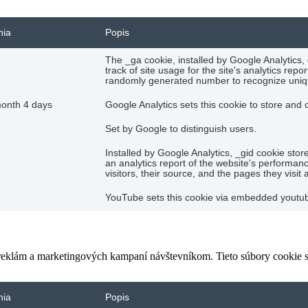
nia
Popis
The _ga cookie, installed by Google Analytics,
track of site usage for the site's analytics re
randomly generated number to recognize uniqu
month 4 days
Google Analytics sets this cookie to store and
Set by Google to distinguish users.
Installed by Google Analytics, _gid cookie stor
an analytics report of the website's performan
visitors, their source, and the pages they visi
YouTube sets this cookie via embedded youtube
 reklám a marketingových kampaní návštevníkom. Tieto súbory cookie
nia
Popis