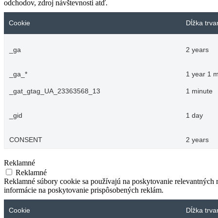
odchodov, zdroj návštevnosti atď.
Cookie
Dĺžka trva
_ga
2 years
_ga_*
1 year 1 
_gat_gtag_UA_23363568_13
1 minute
_gid
1 day
CONSENT
2 years
Reklamné
Reklamné
Reklamné súbory cookie sa používajú na poskytovanie relevantných
informácie na poskytovanie prispôsobených reklám.
Cookie
Dĺžka trva