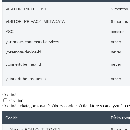
VISITOR_INFO1_LIVE
5 months 
VISITOR_PRIVACY_METADATA
6 months
YSC
session
yt-remote-connected-devices
never
yt-remote-device-id
never
yt.innertube::nextId
never
yt.innertube::requests
never
Ostatné
Ostatné
Ostatné nekategorizované súbory cookie sú tie, ktoré sa analyzujú a e
Cookie
Dĺžka trva
__Secure-ROLLOUT_TOKEN
6 months