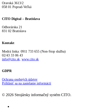
Oravská 3613/2
058 01 Poprad-Veľká
CITO Digital – Bratislava
Odborárska 21
831 02 Bratislava
Kontakt
Modrá linka: 0911 733 655 (Non-Stop služba)
02/43 33 06 43
info@cito.sk,
www.cito.sk
GDPR
Ochrana osobných údajov
Prihlásiť sa na zasielanie informácií
© 2026 Strojársky informačný systém CITO.
facebook