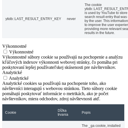
The cookie
ytidb::LAST_RESULT_EN
is used by YouTube to store 
search result entry that was
ytidb::LAST_RESULT_ENTRY_KEY
never
by the user. This informatio
to improve the user experie
providing more relevant se
results in the future.
Výkonnostné
Výkonnostné
Výkonnostné súbory cookie sa používajú na pochopenie a analýzu
kľúčových indexov výkonnosti webovej stránky, čo pomáha pri
poskytovaní lepšej používateľskej skúsenosti pre návštevníkov.
Analytické
Analytické
Analytické cookies sa používajú na pochopenie toho, ako
návštevníci interagujú s webovou stránkou. Tieto súbory cookie
pomáhajú poskytovať informácie o metrikách, ako je počet
návštevníkov, miera odchodov, zdroj návštevnosti atď.
Dĺžka
Cookie
Popis
trvania
The _ga cookie, installed