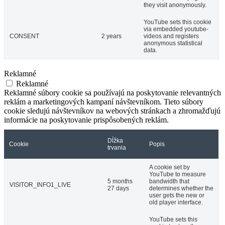
they visit anonymously.
YouTube sets this cookie
via embedded youtube-
CONSENT
2 years
videos and registers
anonymous statistical
data.
Reklamné
Reklamné
Reklamné súbory cookie sa používajú na poskytovanie relevantných
reklám a marketingových kampaní návštevníkom. Tieto súbory
cookie sledujú návštevníkov na webových stránkach a zhromažďujú
informácie na poskytovanie prispôsobených reklám.
Dĺžka
Cookie
Popis
trvania
A cookie set by
YouTube to measure
5 months
bandwidth that
VISITOR_INFO1_LIVE
27 days
determines whether the
user gets the new or
old player interface.
YouTube sets this