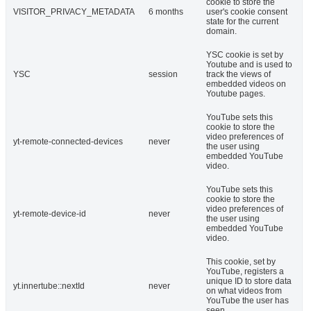
cookie to store the
VISITOR_PRIVACY_METADATA
6 months
user's cookie consent
state for the current
domain.
YSC cookie is set by
Youtube and is used to
YSC
session
track the views of
embedded videos on
Youtube pages.
YouTube sets this
cookie to store the
video preferences of
yt-remote-connected-devices
never
the user using
embedded YouTube
video.
YouTube sets this
cookie to store the
video preferences of
yt-remote-device-id
never
the user using
embedded YouTube
video.
This cookie, set by
YouTube, registers a
unique ID to store data
yt.innertube::nextId
never
on what videos from
YouTube the user has
seen.