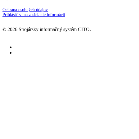
Ochrana osobných údajov
Prihlásiť sa na zasielanie informácií
© 2026 Strojársky informačný systém CITO.
facebook
youtube
Informačný systém
Prehľad IS CITO
Tipy a triky
Riešenia
Správne riadiť firmu aj v čase
neustálych zmien
Podpora
Novinky