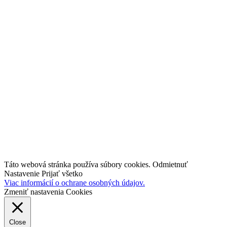
Blog
Tipy a triky
Médiá a projekty
O nás
Kariéra
Kontakt
industry4.sk
TestBed 4.0
Inovujteo106.sk
Táto webová stránka používa súbory cookies.
Odmietnuť
Nastavenie
Prijať všetko
Viac informácií o ochrane osobných údajov.
Zmeniť nastavenia Cookies
Close