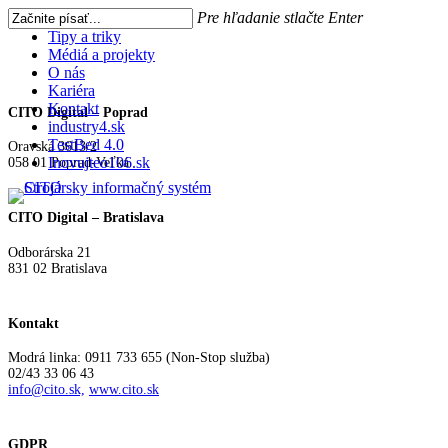
Skip
Pre hľadanie stlačte Enter
to
Close
Tipy a triky
main
Médiá a projekty
Close
Menu
content
O nás
Search
Kariéra
Kontakt
CITO Digital – Poprad
search
Menu
industry4.sk
TestBed 4.0
Oravská 3613/2
Inovujteo106.sk
058 01 Poprad-Veľká
CITO Digital – Bratislava
Odborárska 21
831 02 Bratislava
Kontakt
Modrá linka: 0911 733 655 (Non-Stop služba)
02/43 33 06 43
info@cito.sk,
www.cito.sk
GDPR