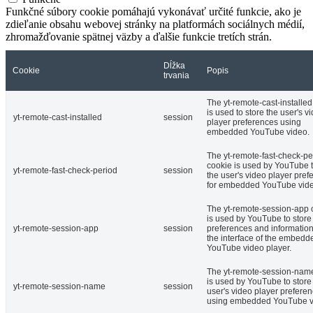
Funkčné súbory cookie pomáhajú vykonávať určité funkcie, ako je
zdieľanie obsahu webovej stránky na platformách sociálnych médií,
zhromažďovanie spätnej väzby a ďalšie funkcie tretích strán.
Dĺžka
Cookie
Popis
trvania
The yt-remote-cast-installed
is used to store the user's v
yt-remote-cast-installed
session
player preferences using
embedded YouTube video.
The yt-remote-fast-check-pe
cookie is used by YouTube t
yt-remote-fast-check-period
session
the user's video player pref
for embedded YouTube vide
The yt-remote-session-app 
is used by YouTube to store
yt-remote-session-app
session
preferences and informatio
the interface of the embedd
YouTube video player.
The yt-remote-session-nam
is used by YouTube to store
yt-remote-session-name
session
user's video player prefere
using embedded YouTube v