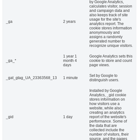
by Google Analytics,
calculates visitor, session
and campaign data and
also keeps track of site
usage for the site's
_ga
2 years
analytics report. The
cookie stores information
anonymously and
assigns a randomly
generated number to
recognize unique visitors.
1 year 1
Google Analytics sets this
_ga_*
month 4
cookie to store and count
days
page views.
Set by Google to
_gat_gtag_UA_23363568_13
1 minute
distinguish users.
Installed by Google
Analytics, _gid cookie
stores information on
how visitors use a
website, while also
creating an analytics
_gid
1 day
report of the website's
performance. Some of
the data that are
collected include the
number of visitors, their
source, and the pages