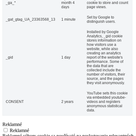
_ga_*
month 4
cookie to store and count
days
page views.
Set by Google to
_gat_gtag_UA_23363568_13
1 minute
distinguish users.
Installed by Google
Analytics, _gid cookie
stores information on
how visitors use a
website, while also
creating an analytics
_gid
1 day
report of the website's
performance. Some of
the data that are
collected include the
number of visitors, their
source, and the pages
they visit anonymously.
YouTube sets this cookie
via embedded youtube-
CONSENT
2 years
videos and registers
anonymous statistical
data.
Reklamné
Reklamné
Reklamné súbory cookie sa používajú na poskytovanie relevantných