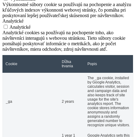
Výkonnostné súbory cookie sa používajú na pochopenie a analýzu
kľúčových indexov výkonnosti webovej stránky, čo pomáha pri
poskytovaní lepšej používateľskej skúsenosti pre návštevníkov.
Analytické
Analytické
Analytické cookies sa používajú na pochopenie toho, ako
návštevníci interagujú s webovou stránkou. Tieto súbory cookie
pomáhajú poskytovať informácie o metrikách, ako je počet
návštevníkov, miera odchodov, zdroj návštevnosti atď.
Dĺžka
Cookie
Popis
trvania
The _ga cookie, installed
by Google Analytics,
calculates visitor, session
and campaign data and
also keeps track of site
usage for the site's
_ga
2 years
analytics report. The
cookie stores information
anonymously and
assigns a randomly
generated number to
recognize unique visitors.
1 year 1
Google Analytics sets this