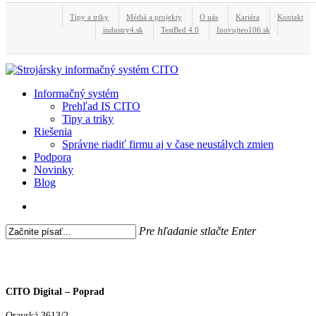
Skip
Tipy a triky
Médiá a projekty
O nás
Kariéra
Kontakt
Close
to
industry4.sk
TestBed 4.0
Inovujteo106.sk
main
Menu
content
search
Menu
Informačný systém
Prehľad IS CITO
Tipy a triky
Riešenia
Správne riadiť firmu aj v čase neustálych zmien
Podpora
Novinky
Blog
search
Pre hľadanie stlačte Enter
Close
Search
CITO Digital – Poprad
Oravská 3613/2