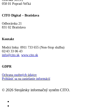
058 01 Poprad-Veľká
CITO Digital – Bratislava
Odborárska 21
831 02 Bratislava
Kontakt
Modrá linka: 0911 733 655 (Non-Stop služba)
02/43 33 06 43
info@cito.sk,
www.cito.sk
GDPR
Ochrana osobných údajov
Prihlásiť sa na zasielanie informácií
© 2026 Strojársky informačný systém CITO.
facebook
youtube