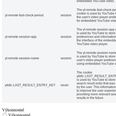
embedded YouTube video.
The yt-remote-fast-check-pe
cookie is used by YouTube t
yt-remote-fast-check-period
session
the user's video player pref
for embedded YouTube vide
The yt-remote-session-app 
is used by YouTube to store
yt-remote-session-app
session
preferences and informatio
the interface of the embedd
YouTube video player.
The yt-remote-session-nam
is used by YouTube to store
yt-remote-session-name
session
user's video player prefere
using embedded YouTube v
The cookie
ytidb::LAST_RESULT_EN
is used by YouTube to store 
search result entry that was
ytidb::LAST_RESULT_ENTRY_KEY
never
by the user. This informatio
to improve the user experie
providing more relevant se
results in the future.
Výkonnostné
Výkonnostné