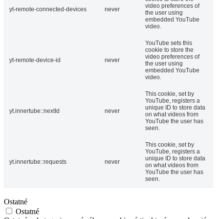
video preferences of
yt-remote-connected-devices
never
the user using
embedded YouTube
video.
YouTube sets this
cookie to store the
video preferences of
yt-remote-device-id
never
the user using
embedded YouTube
video.
This cookie, set by
YouTube, registers a
unique ID to store data
yt.innertube::nextId
never
on what videos from
YouTube the user has
seen.
This cookie, set by
YouTube, registers a
unique ID to store data
yt.innertube::requests
never
on what videos from
YouTube the user has
seen.
Ostatné
Ostatné