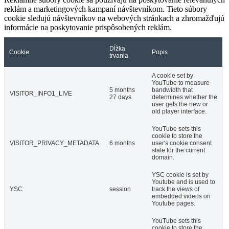
reklám a marketingových kampaní návštevníkom. Tieto súbory
cookie sledujú návštevníkov na webových stránkach a zhromažďujú
informácie na poskytovanie prispôsobených reklám.
Dĺžka
Cookie
Popis
trvania
A cookie set by
YouTube to measure
5 months
bandwidth that
VISITOR_INFO1_LIVE
27 days
determines whether the
user gets the new or
old player interface.
YouTube sets this
cookie to store the
VISITOR_PRIVACY_METADATA
6 months
user's cookie consent
state for the current
domain.
YSC cookie is set by
Youtube and is used to
YSC
session
track the views of
embedded videos on
Youtube pages.
YouTube sets this
cookie to store the