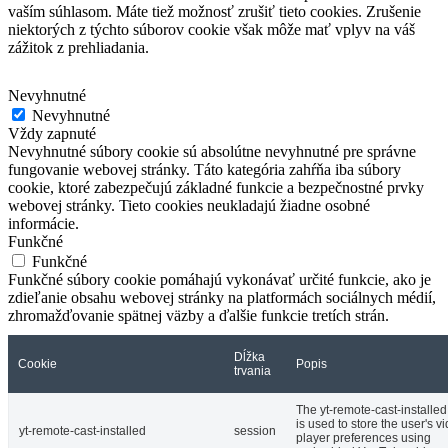
vaším súhlasom.
Máte tiež možnosť zrušiť tieto cookies.
Zrušenie
niektorých z týchto súborov cookie však môže mať vplyv na váš
zážitok z prehliadania.
Nevyhnutné
Nevyhnutné
Vždy zapnuté
Nevyhnutné súbory cookie sú absolútne nevyhnutné pre správne
fungovanie webovej stránky. Táto kategória zahŕňa iba súbory
cookie, ktoré zabezpečujú základné funkcie a bezpečnostné prvky
webovej stránky. Tieto cookies neukladajú žiadne osobné
informácie.
Funkčné
Funkčné
Funkčné súbory cookie pomáhajú vykonávať určité funkcie, ako je
zdieľanie obsahu webovej stránky na platformách sociálnych médií,
zhromažďovanie spätnej väzby a ďalšie funkcie tretích strán.
Dĺžka
Cookie
Popis
trvania
The yt-remote-cast-installed
is used to store the user's v
yt-remote-cast-installed
session
player preferences using