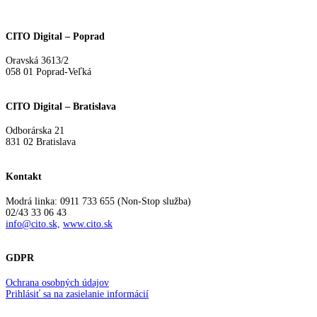
Search
CITO Digital – Poprad
Oravská 3613/2
058 01 Poprad-Veľká
CITO Digital – Bratislava
Odborárska 21
831 02 Bratislava
Kontakt
Modrá linka: 0911 733 655 (Non-Stop služba)
02/43 33 06 43
info@cito.sk,
www.cito.sk
GDPR
Ochrana osobných údajov
Prihlásiť sa na zasielanie informácií