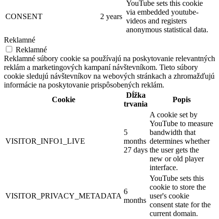
YouTube sets this cookie
via embedded youtube-
CONSENT
2 years
videos and registers
anonymous statistical data.
Reklamné
Reklamné
Reklamné súbory cookie sa používajú na poskytovanie relevantných
reklám a marketingových kampaní návštevníkom. Tieto súbory
cookie sledujú návštevníkov na webových stránkach a zhromažďujú
informácie na poskytovanie prispôsobených reklám.
Dĺžka
Cookie
Popis
trvania
A cookie set by
YouTube to measure
5
bandwidth that
VISITOR_INFO1_LIVE
months
determines whether
27 days
the user gets the
new or old player
interface.
YouTube sets this
cookie to store the
6
VISITOR_PRIVACY_METADATA
user's cookie
months
consent state for the
current domain.