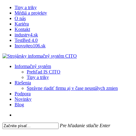
Skip
Tipy a triky
to
Médiá a projekty
main
O nás
content
Kariéra
Kontakt
industry4.sk
TestBed 4.0
Inovujteo106.sk
search
Menu
Informačný systém
Prehľad IS CITO
Tipy a triky
Riešenia
Správne riadiť firmu aj v čase neustálych zmien
Podpora
Novinky
Blog
search
Pre hľadanie stlačte Enter
Close