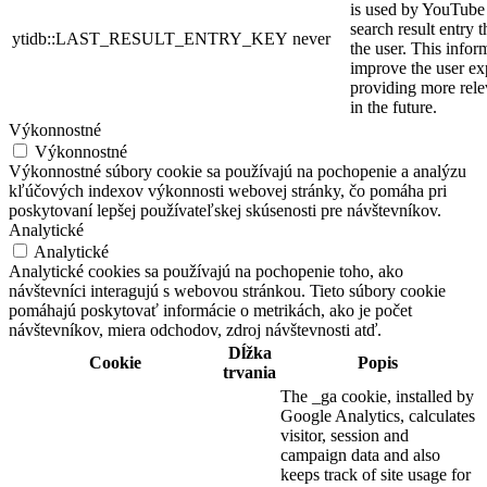
is used by YouTube t
search result entry 
ytidb::LAST_RESULT_ENTRY_KEY
never
the user. This infor
improve the user ex
providing more relev
in the future.
Výkonnostné
Výkonnostné
Výkonnostné súbory cookie sa používajú na pochopenie a analýzu
kľúčových indexov výkonnosti webovej stránky, čo pomáha pri
poskytovaní lepšej používateľskej skúsenosti pre návštevníkov.
Analytické
Analytické
Analytické cookies sa používajú na pochopenie toho, ako
návštevníci interagujú s webovou stránkou. Tieto súbory cookie
pomáhajú poskytovať informácie o metrikách, ako je počet
návštevníkov, miera odchodov, zdroj návštevnosti atď.
Dĺžka
Cookie
Popis
trvania
The _ga cookie, installed by
Google Analytics, calculates
visitor, session and
campaign data and also
keeps track of site usage for