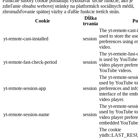
Funkčné súbory cookie pomáhajú vykonávať určité funkcie, ako je
zdieľanie obsahu webovej stránky na platformách sociálnych médií,
zhromažďovanie spätnej väzby a ďalšie funkcie tretích strán.
Dĺžka
Cookie
Po
trvania
The yt-remote-cast-i
used to store the us
yt-remote-cast-installed
session
preferences using
video.
The yt-remote-fast-
is used by YouTube t
yt-remote-fast-check-period
session
video player prefer
YouTube videos.
The yt-remote-sessi
used by YouTube to 
yt-remote-session-app
session
preferences and inf
interface of the e
video player.
The yt-remote-sessi
used by YouTube to 
yt-remote-session-name
session
video player prefer
embedded YouTube 
The cookie
ytidb::LAST_R