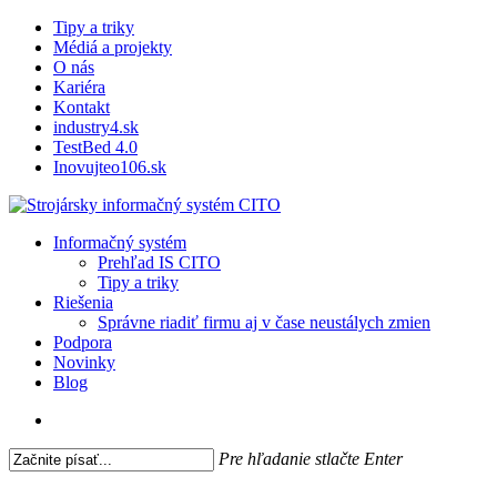
Skip
Tipy a triky
Close
to
Médiá a projekty
main
O nás
Menu
content
Kariéra
Kontakt
industry4.sk
TestBed 4.0
Inovujteo106.sk
search
Menu
Informačný systém
Prehľad IS CITO
Tipy a triky
Riešenia
Správne riadiť firmu aj v čase neustálych zmien
Podpora
Novinky
Blog
search
Pre hľadanie stlačte Enter
Close