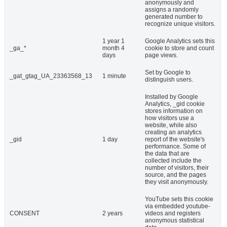
anonymously and
assigns a randomly
generated number to
recognize unique visitors.
1 year 1
Google Analytics sets this
_ga_*
month 4
cookie to store and count
days
page views.
Set by Google to
_gat_gtag_UA_23363568_13
1 minute
distinguish users.
Installed by Google
Analytics, _gid cookie
stores information on
how visitors use a
website, while also
creating an analytics
_gid
1 day
report of the website's
performance. Some of
the data that are
collected include the
number of visitors, their
source, and the pages
they visit anonymously.
YouTube sets this cookie
via embedded youtube-
CONSENT
2 years
videos and registers
anonymous statistical