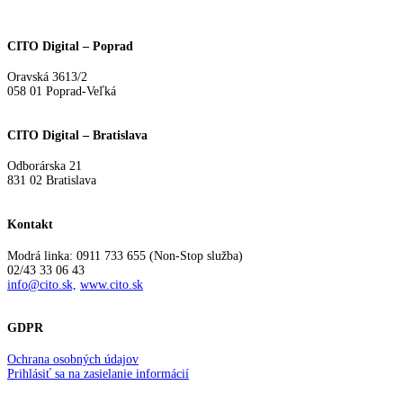
Search
CITO Digital – Poprad
Oravská 3613/2
058 01 Poprad-Veľká
CITO Digital – Bratislava
Odborárska 21
831 02 Bratislava
Kontakt
Modrá linka: 0911 733 655 (Non-Stop služba)
02/43 33 06 43
info@cito.sk,
www.cito.sk
GDPR
Ochrana osobných údajov
Prihlásiť sa na zasielanie informácií