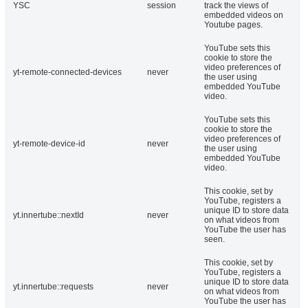
YSC
session
track the views of
embedded videos on
Youtube pages.
YouTube sets this
cookie to store the
video preferences of
yt-remote-connected-devices
never
the user using
embedded YouTube
video.
YouTube sets this
cookie to store the
video preferences of
yt-remote-device-id
never
the user using
embedded YouTube
video.
This cookie, set by
YouTube, registers a
unique ID to store data
yt.innertube::nextId
never
on what videos from
YouTube the user has
seen.
This cookie, set by
YouTube, registers a
unique ID to store data
yt.innertube::requests
never
on what videos from
YouTube the user has