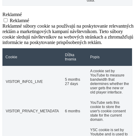
data.
Reklamné
Reklamné
Reklamné súbory cookie sa používajú na poskytovanie relevantných
reklám a marketingových kampaní návštevníkom. Tieto súbory
cookie sledujú návštevníkov na webových stránkach a zhromažďujú
informácie na poskytovanie prispôsobených reklám.
Dĺžka
Cookie
Popis
trvania
A cookie set by
YouTube to measure
5 months
bandwidth that
VISITOR_INFO1_LIVE
27 days
determines whether the
user gets the new or
old player interface.
YouTube sets this
cookie to store the
VISITOR_PRIVACY_METADATA
6 months
user's cookie consent
state for the current
domain.
YSC cookie is set by
Youtube and is used to