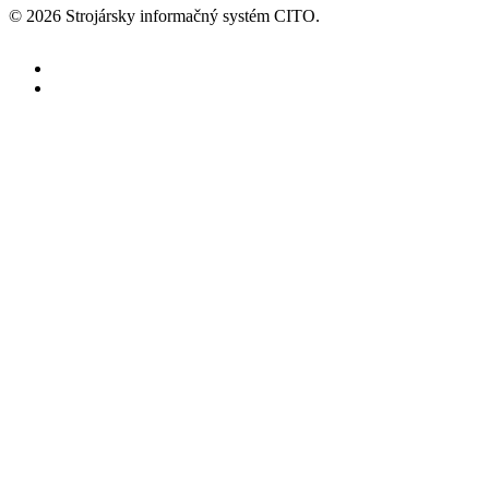
© 2026 Strojársky informačný systém CITO.
facebook
youtube
Informačný systém
Prehľad IS CITO
Tipy a triky
Riešenia
Správne riadiť firmu aj v čase
neustálych zmien
Podpora
Novinky
Blog
Tipy a triky
Médiá a projekty