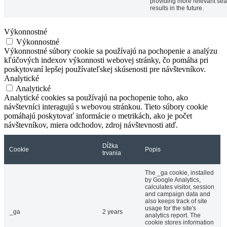
providing more relevant se
results in the future.
Výkonnostné
Výkonnostné
Výkonnostné súbory cookie sa používajú na pochopenie a analýzu
kľúčových indexov výkonnosti webovej stránky, čo pomáha pri
poskytovaní lepšej používateľskej skúsenosti pre návštevníkov.
Analytické
Analytické
Analytické cookies sa používajú na pochopenie toho, ako
návštevníci interagujú s webovou stránkou. Tieto súbory cookie
pomáhajú poskytovať informácie o metrikách, ako je počet
návštevníkov, miera odchodov, zdroj návštevnosti atď.
Dĺžka
Cookie
Popis
trvania
The _ga cookie, installed
by Google Analytics,
calculates visitor, session
and campaign data and
also keeps track of site
usage for the site's
_ga
2 years
analytics report. The
cookie stores information