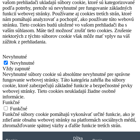
vašom prehliadači ukladajú súbory cookie, ktoré sú kategorizované
podľa potreby, pretože sú nevyhnutné pre fungovanie základných
funkcií webovej stránky.
Používame aj cookies tretích strán, ktoré
nám pomáhajú analyzovať a pochopiť, ako používate túto webovú
stránku.
Tieto cookies budú uložené vo vašom prehliadači iba s
vaším súhlasom.
Máte tiež možnosť zrušiť tieto cookies.
Zrušenie
niektorých z týchto súborov cookie však môže mať vplyv na váš
zážitok z prehliadania.
Nevyhnutné
Nevyhnutné
Vždy zapnuté
Nevyhnutné súbory cookie sú absolútne nevyhnutné pre správne
fungovanie webovej stránky. Táto kategória zahŕňa iba súbory
cookie, ktoré zabezpečujú základné funkcie a bezpečnostné prvky
webovej stránky. Tieto cookies neukladajú žiadne osobné
informácie.
Funkčné
Funkčné
Funkčné súbory cookie pomáhajú vykonávať určité funkcie, ako je
zdieľanie obsahu webovej stránky na platformách sociálnych médií,
zhromažďovanie spätnej väzby a ďalšie funkcie tretích strán.
Dĺžka