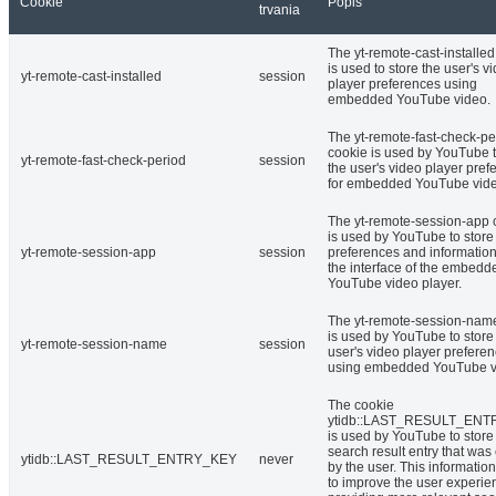
Cookie
Popis
trvania
The yt-remote-cast-installed
is used to store the user's v
yt-remote-cast-installed
session
player preferences using
embedded YouTube video.
The yt-remote-fast-check-pe
cookie is used by YouTube t
yt-remote-fast-check-period
session
the user's video player pref
for embedded YouTube vide
The yt-remote-session-app 
is used by YouTube to store
yt-remote-session-app
session
preferences and informatio
the interface of the embedd
YouTube video player.
The yt-remote-session-nam
is used by YouTube to store
yt-remote-session-name
session
user's video player prefere
using embedded YouTube v
The cookie
ytidb::LAST_RESULT_EN
is used by YouTube to store 
search result entry that was
ytidb::LAST_RESULT_ENTRY_KEY
never
by the user. This informatio
to improve the user experie