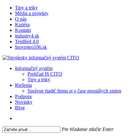
Skip
Tipy a triky
Close
to
Médiá a projekty
main
O nás
Menu
content
Kariéra
Kontakt
industry4.sk
TestBed 4.0
Inovujteo106.sk
search
Menu
Informačný systém
Prehľad IS CITO
Tipy a triky
Riešenia
Správne riadiť firmu aj v čase neustálych zmien
Podpora
Novinky
Blog
search
Pre hľadanie stlačte Enter
Close