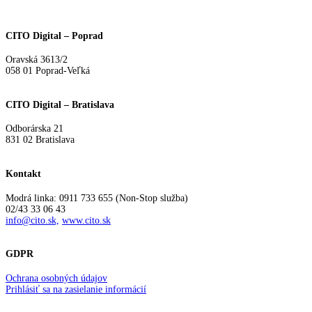
Search
CITO Digital – Poprad
Oravská 3613/2
058 01 Poprad-Veľká
CITO Digital – Bratislava
Odborárska 21
831 02 Bratislava
Kontakt
Modrá linka: 0911 733 655 (Non-Stop služba)
02/43 33 06 43
info@cito.sk,
www.cito.sk
GDPR
Ochrana osobných údajov
Prihlásiť sa na zasielanie informácií