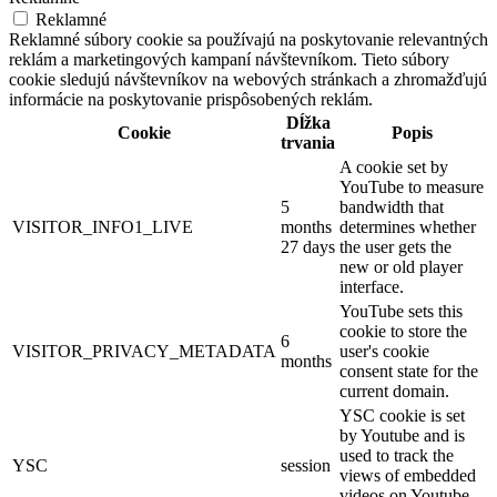
Reklamné
Reklamné súbory cookie sa používajú na poskytovanie relevantných
reklám a marketingových kampaní návštevníkom. Tieto súbory
cookie sledujú návštevníkov na webových stránkach a zhromažďujú
informácie na poskytovanie prispôsobených reklám.
Dĺžka
Cookie
Popis
trvania
A cookie set by
YouTube to measure
5
bandwidth that
VISITOR_INFO1_LIVE
months
determines whether
27 days
the user gets the
new or old player
interface.
YouTube sets this
cookie to store the
6
VISITOR_PRIVACY_METADATA
user's cookie
months
consent state for the
current domain.
YSC cookie is set
by Youtube and is
used to track the
YSC
session
views of embedded
videos on Youtube