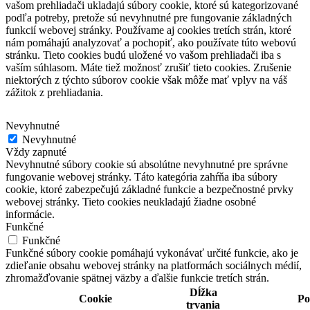
vašom prehliadači ukladajú súbory cookie, ktoré sú kategorizované
podľa potreby, pretože sú nevyhnutné pre fungovanie základných
funkcií webovej stránky.
Používame aj cookies tretích strán, ktoré
nám pomáhajú analyzovať a pochopiť, ako používate túto webovú
stránku.
Tieto cookies budú uložené vo vašom prehliadači iba s
vaším súhlasom.
Máte tiež možnosť zrušiť tieto cookies.
Zrušenie
niektorých z týchto súborov cookie však môže mať vplyv na váš
zážitok z prehliadania.
Nevyhnutné
Nevyhnutné
Vždy zapnuté
Nevyhnutné súbory cookie sú absolútne nevyhnutné pre správne
fungovanie webovej stránky. Táto kategória zahŕňa iba súbory
cookie, ktoré zabezpečujú základné funkcie a bezpečnostné prvky
webovej stránky. Tieto cookies neukladajú žiadne osobné
informácie.
Funkčné
Funkčné
Funkčné súbory cookie pomáhajú vykonávať určité funkcie, ako je
zdieľanie obsahu webovej stránky na platformách sociálnych médií,
zhromažďovanie spätnej väzby a ďalšie funkcie tretích strán.
Dĺžka
Cookie
Po
trvania