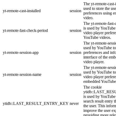
The yt-remote-cast-i
used to store the us
yt-remote-cast-installed
session
preferences using
video.
The yt-remote-fast-
is used by YouTube t
yt-remote-fast-check-period
session
video player prefer
YouTube videos.
The yt-remote-sessi
used by YouTube to 
yt-remote-session-app
session
preferences and inf
interface of the e
video player.
The yt-remote-sessi
used by YouTube to 
yt-remote-session-name
session
video player prefer
embedded YouTube 
The cookie
ytidb::LAST_R
is used by YouTube t
search result entry 
ytidb::LAST_RESULT_ENTRY_KEY
never
the user. This infor
improve the user ex
providing more relev