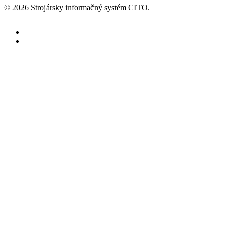
© 2026 Strojársky informačný systém CITO.
facebook
youtube
Informačný systém
Prehľad IS CITO
Tipy a triky
Riešenia
Správne riadiť firmu aj v čase
neustálych zmien
Podpora
Novinky
Blog
Tipy a triky
Médiá a projekty